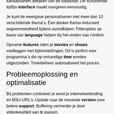
kanaalnamen afwijken van de database. De schuivende
tijdlijn-
interface
maakt navigeren eenvoudig.
Je kunt de weergave personaliseren met meer dan 10
verschillende thema’s. Een donker thema reduceert
oogvermoeidheid tijdens avondkijken. Filteropties op
basis van
language
helpen bij het vinden van content.
Opname-
features
laten je
movies
en
shows
vastleggen met tijdsinstellingen. Dit is perfect voor
programma’s die op onhandige
time
worden
uitgezonden. Timerbeheer automatiseert het proces.
Probleemoplossing en
optimalisatie
Bij problemen controleer je eerst je internetverbinding
en M3U-URL’s. Update naar de nieuwste
version
voor
betere
support
. Buffering verminder je door
videokwaliteit aan te passen.