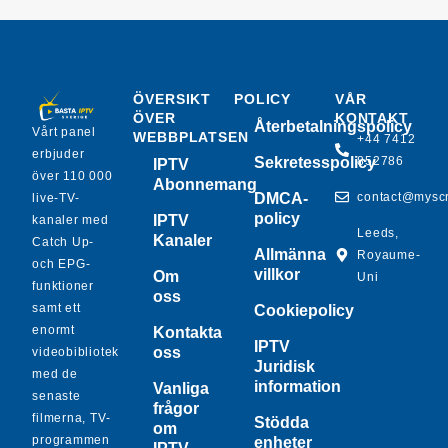
ÖVERSIKT
POLICY
VÅR
ÖVER
KONTAKT
Återbetalningspolicy
Vårt panel
WEBBPLATSEN
+44 7412
erbjuder
Sekretesspolicy
852786
IPTV
över 110 000
Abonnemang
DMCA-
contact@mysc
live-TV-
policy
IPTV
kanaler med
Leeds,
Kanaler
Catch Up-
Allmänna
Royaume-
och EPG-
villkor
Om
Uni
funktioner
oss
samt ett
Cookiepolicy
enormt
Kontakta
IPTV
oss
videobibliotek
Juridisk
med de
information
Vanliga
senaste
frågor
filmerna, TV-
Stödda
om
programmen
enheter