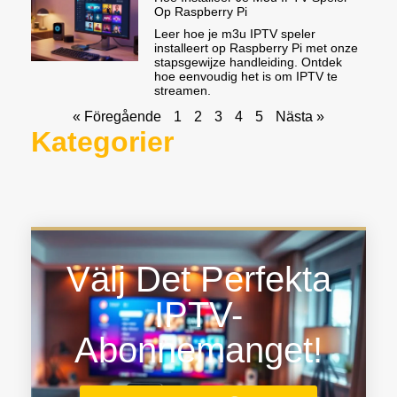
Op Raspberry Pi
Leer hoe je m3u IPTV speler
installeert op Raspberry Pi met onze
stapsgewijze handleiding. Ontdek
hoe eenvoudig het is om IPTV te
streamen.
« Föregående
1
2
3
4
5
Nästa »
Kategorier
Välj Det Perfekta
IPTV-
Abonnemanget!