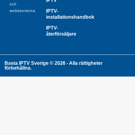
IPTV
och
IPTV-
webbserierna.
installationshandbok
IPTV-
återförsäljare
Basta IPTV Sverige © 2026 - Alla rättigheter
förbehållna.