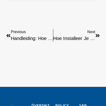
Previous
Next
Handleiding: Hoe Installeer Je Lazy IPTV Op Raspberry Pi
Hoe Installeer Je HotPlayer Op Nvidia Shield: Stap Voor Stap
ÖVERSIKT
POLICY
VÅR