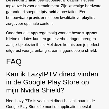
De
Nvidia Shield
bewijst opnieuw waarom het een
topkeuze is voor entertainment. Zijn krachtige hardware
garandeert soepele
iptv nvidia
prestaties. Een
betrouwbare
provider
met een kwalitatieve
playlist
zorgt voor optimale content.
Onderhoud je
app
regelmatig voor de beste
support
.
Kleine updates kunnen grote verbeteringen brengen
aan je kijkplezier thuis. Met deze kennis ben je perfect
uitgerust voor jarenlang streaminggenot op je
shield
.
FAQ
Kan ik LazyIPTV direct vinden
in de Google Play Store op
mijn Nvidia Shield?
Nee, LazyIPTV is vaak niet direct beschikbaar in de
Google Play Store. Je moet de applicatie meestal