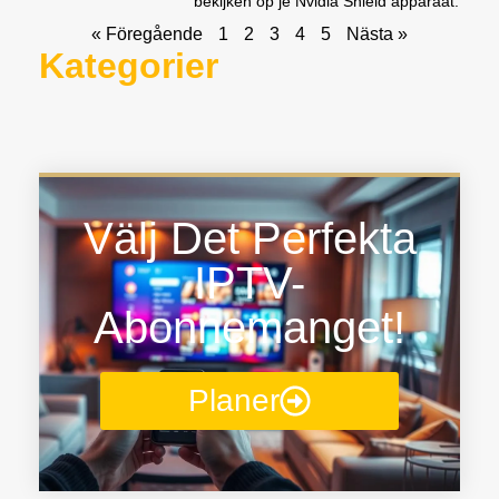
bekijken op je Nvidia Shield apparaat.
« Föregående
1
2
3
4
5
Nästa »
Kategorier
Välj Det Perfekta
IPTV-
Abonnemanget!
Planer