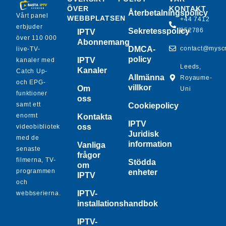
ÖVER
KONTAKT
Återbetalningspolicy
Vårt panel
WEBBPLATSEN
+44 7412
erbjuder
Sekretesspolicy
852786
IPTV
över 110 000
Abonnemang
DMCA-
contact@mysc
live-TV-
policy
IPTV
kanaler med
Leeds,
Kanaler
Catch Up-
Allmänna
Royaume-
och EPG-
villkor
Om
Uni
funktioner
oss
samt ett
Cookiepolicy
enormt
Kontakta
IPTV
oss
videobibliotek
Juridisk
med de
information
Vanliga
senaste
frågor
filmerna, TV-
Stödda
om
programmen
enheter
IPTV
och
IPTV-
webbserierna.
installationshandbok
IPTV-