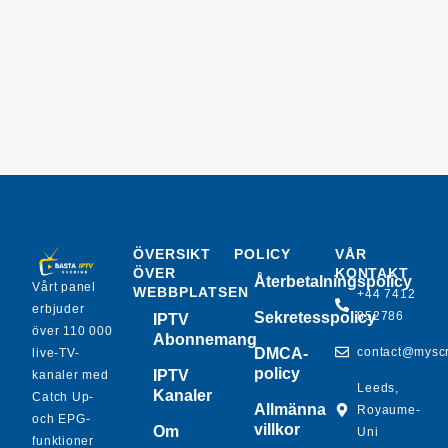
ÖVERSIKT
POLICY
VÅR
ÖVER
KONTAKT
Återbetalningspolicy
Vårt panel
WEBBPLATSEN
+44 7412
erbjuder
Sekretesspolicy
852786
IPTV
över 110 000
Abonnemang
DMCA-
contact@mysc
live-TV-
policy
IPTV
kanaler med
Leeds,
Kanaler
Catch Up-
Allmänna
Royaume-
och EPG-
villkor
Om
Uni
funktioner