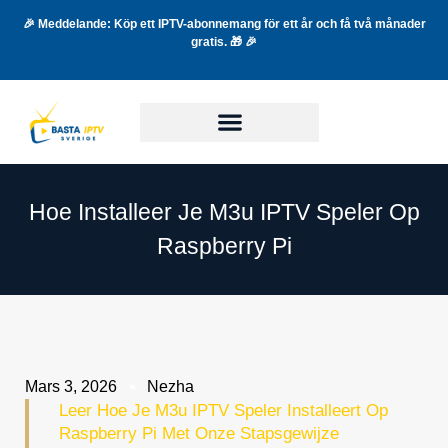
🎉 Meddelande: Köp ett IPTV-abonnemang för ett år och få två månader
gratis. 🎁 🎉
Hoe Installeer Je M3u IPTV Speler Op
Raspberry Pi
Mars 3, 2026
Nezha
Leer Hoe Je M3u IPTV Speler Installeert Op
Raspberry Pi Met Onze Stapsgewijze