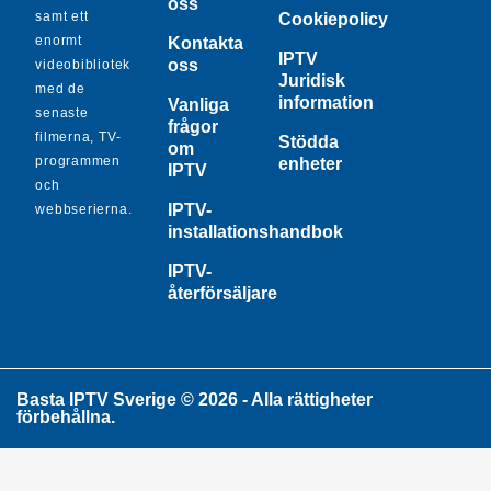
oss
samt ett
Cookiepolicy
enormt
Kontakta
IPTV
oss
videobibliotek
Juridisk
med de
information
Vanliga
senaste
frågor
filmerna, TV-
Stödda
om
programmen
enheter
IPTV
och
IPTV-
webbserierna.
installationshandbok
IPTV-
återförsäljare
Basta IPTV Sverige © 2026 - Alla rättigheter
förbehållna.