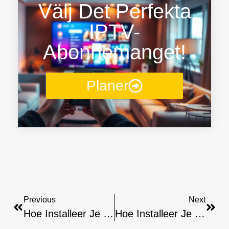
Välj Det Perfekta
IPTV-
Abonnemanget!
Planer
Previous
Next
Hoe Installeer Je M3u Iptv Speler Op Nvidia Shield
Hoe Installeer Je Windows IPTV Speler Op Raspberry Pi