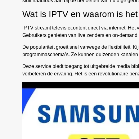
sluit naadloos aan bij de behoeften van huidige gebru
Wat is IPTV en waarom is het
IPTV streamt televisiecontent direct via internet. Het 
Gebruikers genieten van live zenders en on-demand 
De populariteit groeit snel vanwege de flexibiliteit. K
programmaschema’s. Ze kunnen duizenden kanalen w
Deze service biedt toegang tot uitgebreide media bibli
verbeteren de ervaring. Het is een revolutionaire bena