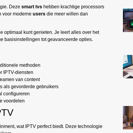
ogie. Deze
smart tvs
hebben krachtige processors
en voor moderne
users
die meer willen dan
je optimaal kunt genieten. Je leert alles over het
 basisinstellingen tot geavanceerde opties.
raditionele methoden
or IPTV-diensten
treamen van content
s als gevorderde gebruikers
al configureren
jke voordelen
IPTV
inment, wat IPTV perfect biedt. Deze technologie