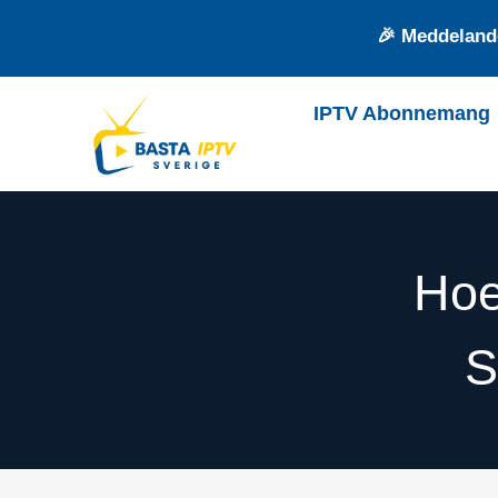
🎉 Meddelande
IPTV Abonnemang
Hoe
S