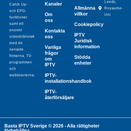
Leeds,
Kanaler
Catch Up-
Allmänna
Royaume-
och EPG-
villkor
Om
Uni
funktioner
oss
samt ett
Cookiepolicy
enormt
Kontakta
IPTV
oss
videobibliotek
Juridisk
med de
information
Vanliga
senaste
frågor
filmerna, TV-
Stödda
om
programmen
enheter
IPTV
och
IPTV-
webbserierna.
installationshandbok
IPTV-
återförsäljare
Basta IPTV Sverige © 2026 - Alla rättigheter
förbehållna.