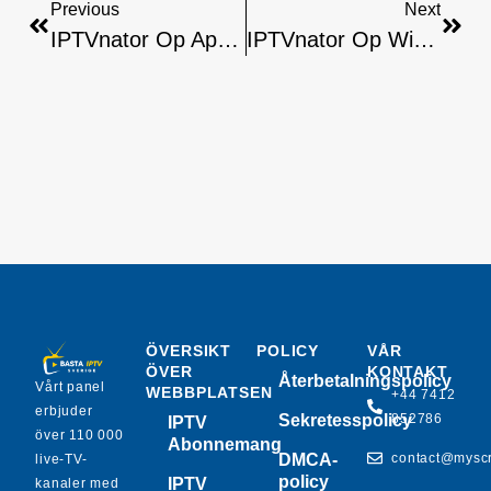
Previous
Next
IPTVnator Op Apple TV: Installatiehandleiding
IPTVnator Op Windows/PC Installeren: Uitgebreide Gids
ÖVERSIKT
POLICY
VÅR
ÖVER
KONTAKT
Återbetalningspolicy
Vårt panel
WEBBPLATSEN
+44 7412
erbjuder
Sekretesspolicy
852786
IPTV
över 110 000
Abonnemang
DMCA-
contact@mysc
live-TV-
policy
IPTV
kanaler med