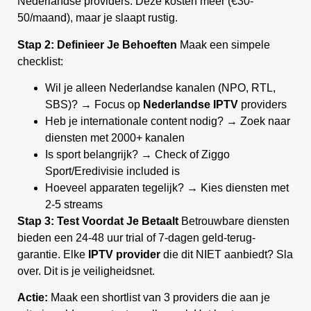
Nederlandse providers. Deze kosten meer (€30-
50/maand), maar je slaapt rustig.
Stap 2: Definieer Je Behoeften
Maak een simpele
checklist:
Wil je alleen Nederlandse kanalen (NPO, RTL,
SBS)? → Focus op
Nederlandse IPTV
providers
Heb je internationale content nodig? → Zoek naar
diensten met 2000+ kanalen
Is sport belangrijk? → Check of Ziggo
Sport/Eredivisie included is
Hoeveel apparaten tegelijk? → Kies diensten met
2-5 streams
Stap 3: Test Voordat Je Betaalt
Betrouwbare diensten
bieden een 24-48 uur trial of 7-dagen geld-terug-
garantie. Elke
IPTV provider
die dit NIET aanbiedt? Sla
over. Dit is je veiligheidsnet.
Actie:
Maak een shortlist van 3 providers die aan je