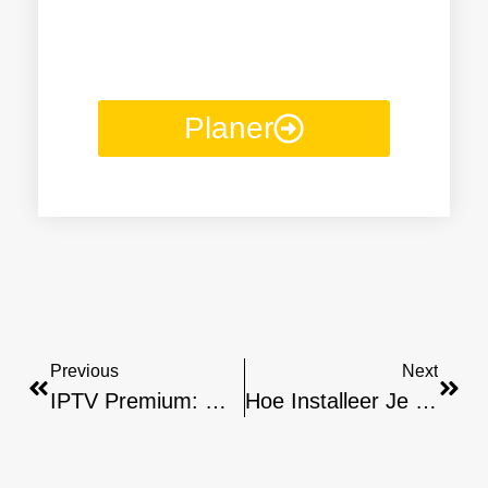
IPTV-
Abonnemanget!
Planer
Previous
Next
IPTV Premium: Waarom Kiezen Voor Een IPTV-Abonnement?
Hoe Installeer Je Kodi Op Een Android-Telefoon/smartphone?