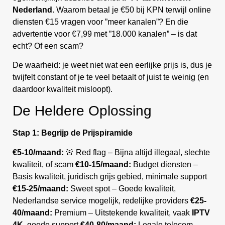
Nederland
. Waarom betaal je €50 bij KPN terwijl online
diensten €15 vragen voor ”meer kanalen”? En die
advertentie voor €7,99 met ”18.000 kanalen” – is dat
echt? Of een scam?
De waarheid: je weet niet wat een eerlijke prijs is, dus je
twijfelt constant of je te veel betaalt of juist te weinig (en
daardoor kwaliteit misloopt).
De Heldere Oplossing
Stap 1: Begrijp de Prijspiramide
€5-10/maand:
🚨 Red flag – Bijna altijd illegaal, slechte
kwaliteit, of scam
€10-15/maand:
Budget diensten –
Basis kwaliteit, juridisch grijs gebied, minimale support
€15-25/maand:
Sweet spot – Goede kwaliteit,
Nederlandse service mogelijk, redelijke providers
€25-
40/maand:
Premium – Uitstekende kwaliteit, vaak
IPTV
4K
, goede support
€40-80/maand:
Legale telecom –