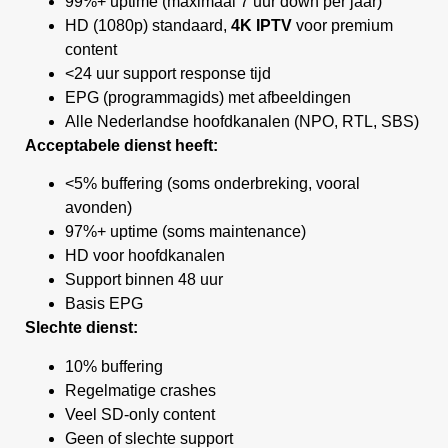
99%+ uptime (maximaal 7 uur down per jaar)
HD (1080p) standaard,
4K IPTV
voor premium
content
<24 uur support response tijd
EPG (programmagids) met afbeeldingen
Alle Nederlandse hoofdkanalen (NPO, RTL, SBS)
Acceptabele dienst heeft:
<5% buffering (soms onderbreking, vooral
avonden)
97%+ uptime (soms maintenance)
HD voor hoofdkanalen
Support binnen 48 uur
Basis EPG
Slechte dienst:
10% buffering
Regelmatige crashes
Veel SD-only content
Geen of slechte support