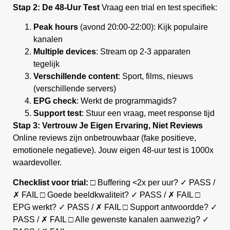
Stap 2: De 48-Uur Test
Vraag een trial en test specifiek:
Peak hours
(avond 20:00-22:00): Kijk populaire
kanalen
Multiple devices
: Stream op 2-3 apparaten
tegelijk
Verschillende content
: Sport, films, nieuws
(verschillende servers)
EPG check
: Werkt de programmagids?
Support test
: Stuur een vraag, meet response tijd
Stap 3: Vertrouw Je Eigen Ervaring, Niet Reviews
Online reviews zijn onbetrouwbaar (fake positieve,
emotionele negatieve). Jouw eigen 48-uur test is 1000x
waardevoller.
Checklist voor trial:
□ Buffering <2x per uur? ✓ PASS /
✗ FAIL □ Goede beeldkwaliteit? ✓ PASS / ✗ FAIL □
EPG werkt? ✓ PASS / ✗ FAIL □ Support antwoordde? ✓
PASS / ✗ FAIL □ Alle gewenste kanalen aanwezig? ✓