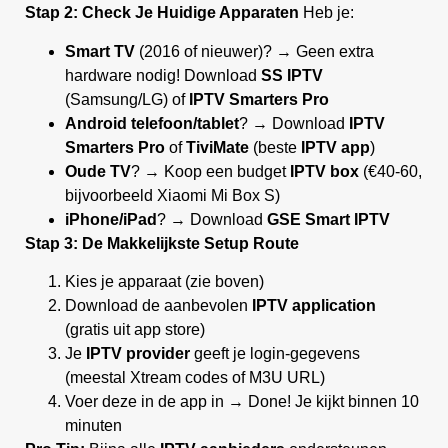
Stap 2: Check Je Huidige Apparaten
Heb je:
Smart TV
(2016 of nieuwer)? → Geen extra
hardware nodig! Download
SS IPTV
(Samsung/LG) of
IPTV Smarters Pro
Android telefoon/tablet
? → Download
IPTV
Smarters Pro
of
TiviMate
(beste
IPTV app
)
Oude TV
? → Koop een budget
IPTV box
(€40-60,
bijvoorbeeld Xiaomi Mi Box S)
iPhone/iPad
? → Download
GSE Smart IPTV
Stap 3: De Makkelijkste Setup Route
Kies je apparaat (zie boven)
Download de aanbevolen
IPTV application
(gratis uit app store)
Je
IPTV provider
geeft je login-gegevens
(meestal Xtream codes of M3U URL)
Voer deze in de app in → Done! Je kijkt binnen 10
minuten