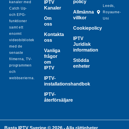
policy
IPTV
kanaler med
Leeds,
Kanaler
Catch Up-
Allmänna
Royaume-
och EPG-
villkor
Om
Uni
funktioner
oss
samt ett
Cookiepolicy
enormt
Kontakta
IPTV
oss
videobibliotek
Juridisk
med de
information
Vanliga
senaste
frågor
filmerna, TV-
Stödda
om
programmen
enheter
IPTV
och
IPTV-
webbserierna.
installationshandbok
IPTV-
återförsäljare
Basta IPTV Sverige © 2026 - Alla rättigheter