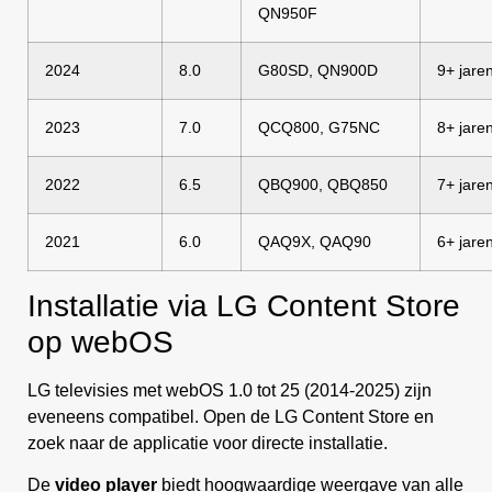
QN950F
2024
8.0
G80SD, QN900D
9+ jare
2023
7.0
QCQ800, G75NC
8+ jare
2022
6.5
QBQ900, QBQ850
7+ jare
2021
6.0
QAQ9X, QAQ90
6+ jare
Installatie via LG Content Store
op webOS
LG televisies met webOS 1.0 tot 25 (2014-2025) zijn
eveneens compatibel. Open de LG Content Store en
zoek naar de applicatie voor directe installatie.
De
video player
biedt hoogwaardige weergave van alle