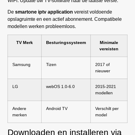
WiFi. Update uw TV-software naar de laatste versie.
De
smartone iptv application
vereist voldoende
opslagruimte en een actief abonnement. Compatibele
modellen werken probleemloos.
TV Merk
Besturingssysteem
Minimale
vereisten
Samsung
Tizen
2017 of
nieuwer
LG
webOS 1.0-6.0
2015-2021
modellen
Andere
Android TV
Verschilt per
merken
model
Downloaden en installeren via