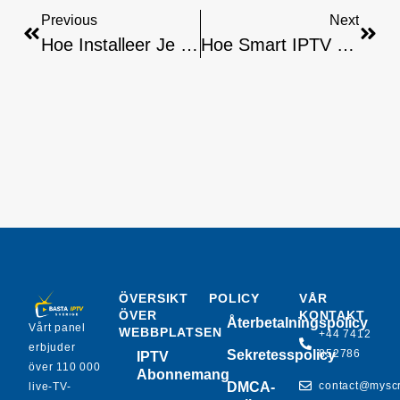
Previous
Next
Hoe Installeer Je GSE Smart Op Linux Stap Voor Stap
Hoe Smart IPTV Op Linux Te Installeren: Een Gids
ÖVERSIKT
POLICY
VÅR
ÖVER
KONTAKT
Återbetalningspolicy
Vårt panel
WEBBPLATSEN
+44 7412
erbjuder
Sekretesspolicy
852786
IPTV
över 110 000
Abonnemang
DMCA-
contact@mysc
live-TV-