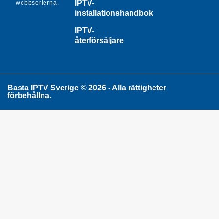
IPTV-
webbserierna.
installationshandbok
IPTV-
återförsäljare
Basta IPTV Sverige © 2026 - Alla rättigheter
förbehållna.