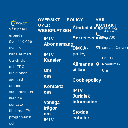
ÖVERSIKT
POLICY
VÅR
ÖVER
KONTAKT
Återbetalningspolicy
Vårt panel
WEBBPLATSEN
+44 7412
erbjuder
Sekretesspolicy
852786
IPTV
över 110 000
Abonnemang
DMCA-
contact@mysc
live-TV-
policy
IPTV
kanaler med
Leeds,
Kanaler
Catch Up-
Allmänna
Royaume-
och EPG-
villkor
Om
Uni
funktioner
oss
samt ett
Cookiepolicy
enormt
Kontakta
IPTV
oss
videobibliotek
Juridisk
med de
information
Vanliga
senaste
frågor
filmerna, TV-
Stödda
om
programmen
enheter
IPTV
och