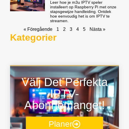
Leer hoe je m3u IPTV speler
installeert op Raspberry Pi met onze
stapsgewijze handleiding. Ontdek
hoe eenvoudig het is om IPTV te
streamen.
« Föregående
1
2
3
4
5
Nästa »
Kategorier
Välj Det Perfekta
IPTV-
Abonnemanget!
Planer