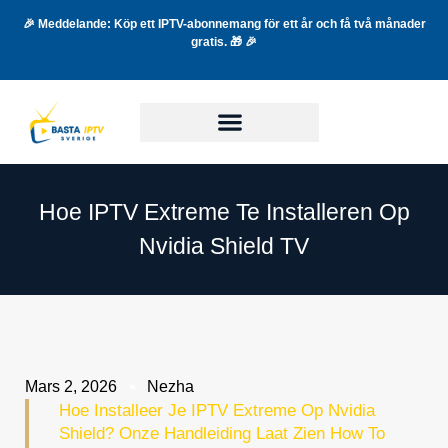
🎉 Meddelande: Köp ett IPTV-abonnemang för ett år och få två månader
gratis. 🎁 🎉
Hoe IPTV Extreme Te Installeren Op
Nvidia Shield TV
Mars 2, 2026
Nezha
Hoe Installeer Je IPTV Extreme Op Nvidia
Shield? Onze Handleiding Laat Zien How To