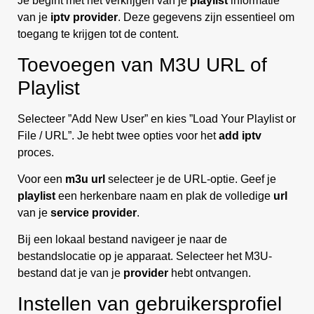
Je begint met het verkrijgen van je
playlist
informatie
van je
iptv provider
. Deze gegevens zijn essentieel om
toegang te krijgen tot de content.
Toevoegen van M3U URL of
Playlist
Selecteer ”Add New User” en kies ”Load Your Playlist or
File / URL”. Je hebt twee opties voor het
add iptv
proces.
Voor een
m3u url
selecteer je de URL-optie. Geef je
playlist
een herkenbare naam en plak de volledige
url
van je
service provider
.
Bij een lokaal bestand navigeer je naar de
bestandslocatie op je apparaat. Selecteer het M3U-
bestand dat je van je
provider
hebt ontvangen.
Instellen van gebruikersprofiel