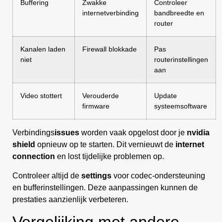
Buffering
Zwakke
Controleer
internetverbinding
bandbreedte en
router
Kanalen laden
Firewall blokkade
Pas
niet
routerinstellingen
aan
Video stottert
Verouderde
Update
firmware
systeemsoftware
Verbindings
issues
worden vaak opgelost door je
nvidia
shield
opnieuw op te starten. Dit vernieuwt de
internet
connection
en lost tijdelijke problemen op.
Controleer altijd de
settings
voor codec-ondersteuning
en bufferinstellingen. Deze aanpassingen kunnen de
prestaties aanzienlijk verbeteren.