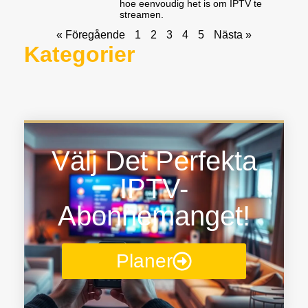
hoe eenvoudig het is om IPTV te
streamen.
« Föregående
1
2
3
4
5
Nästa »
Kategorier
Välj Det Perfekta
IPTV-
Abonnemanget!
Planer