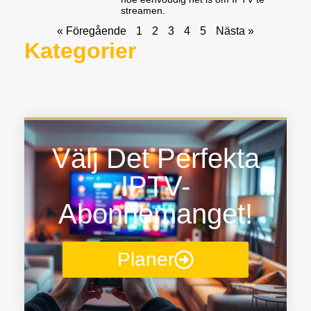
streamen.
« Föregående
1
2
3
4
5
Nästa »
Kategorier
Välj Det Perfekta
IPTV-
Abonnemanget!
Planer