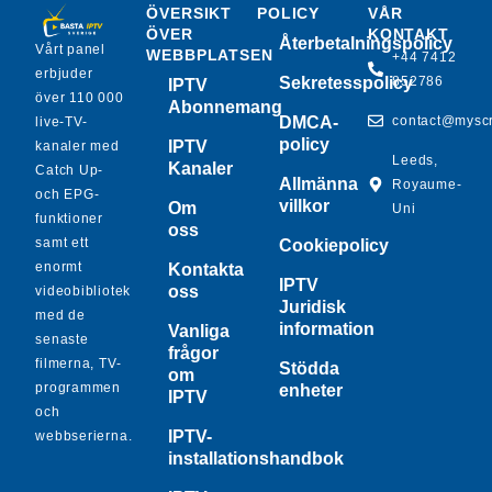
ÖVERSIKT
POLICY
VÅR
ÖVER
KONTAKT
Återbetalningspolicy
Vårt panel
WEBBPLATSEN
+44 7412
erbjuder
Sekretesspolicy
852786
IPTV
över 110 000
Abonnemang
DMCA-
contact@mysc
live-TV-
policy
IPTV
kanaler med
Leeds,
Kanaler
Catch Up-
Allmänna
Royaume-
och EPG-
villkor
Om
Uni
funktioner
oss
samt ett
Cookiepolicy
enormt
Kontakta
IPTV
oss
videobibliotek
Juridisk
med de
information
Vanliga
senaste
frågor
filmerna, TV-
Stödda
om
programmen
enheter
IPTV
och
IPTV-
webbserierna.
installationshandbok