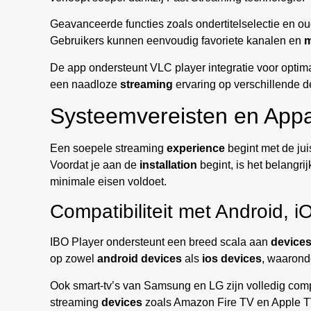
Geavanceerde functies zoals ondertitelselectie en ou
Gebruikers kunnen eenvoudig favoriete kanalen en
m
De app ondersteunt VLC player integratie voor optim
een naadloze
streaming
ervaring op verschillende d
Systeemvereisten en Appar
Een soepele streaming
experience
begint met de ju
Voordat je aan de
installation
begint, is het belangri
minimale eisen voldoet.
Compatibiliteit met Android, 
IBO Player ondersteunt een breed scala aan
device
op zowel
android devices
als
ios devices
, waarond
Ook smart-tv’s van Samsung en LG zijn volledig comp
streaming
devices
zoals Amazon Fire TV en Apple T