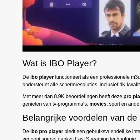
Wat is IBO Player?
De
ibo player
functioneert als een professionele m3u
ondersteunt alle schermresoluties, inclusief 4K kwalite
Met meer dan 8.9K beoordelingen heeft deze
pro pl
genieten van tv-programma’s,
movies
, sport en and
Belangrijke voordelen van de
De
ibo pro player
biedt een gebruiksvriendelijke in
verloopt soepel dankzij Fast Streaming technologie.