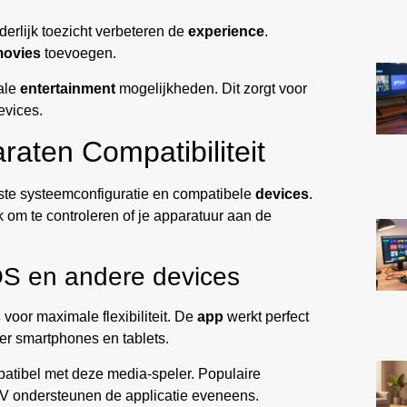
derlijk toezicht verbeteren de
experience
.
ovies
toevoegen.
ale
entertainment
mogelijkheden. Dit zorgt voor
evices.
aten Compatibiliteit
iste systeemconfiguratie en compatibele
devices
.
jk om te controleren of je apparatuur aan de
iOS en andere devices
s
voor maximale flexibiliteit. De
app
werkt perfect
er smartphones en tablets.
atibel met deze media-speler. Populaire
V ondersteunen de applicatie eveneens.