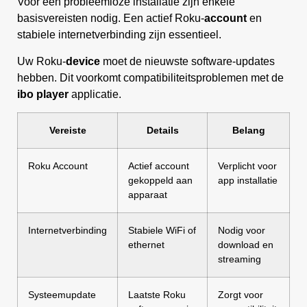
Voor een probleemloze installatie zijn enkele
basisvereisten nodig. Een actief Roku-
account
en
stabiele internetverbinding zijn essentieel.
Uw Roku-
device
moet de nieuwste software-updates
hebben. Dit voorkomt compatibiliteitsproblemen met de
ibo player
applicatie.
Vereiste
Details
Belang
Roku Account
Actief account
Verplicht voor
gekoppeld aan
app installatie
apparaat
Internetverbinding
Stabiele WiFi of
Nodig voor
ethernet
download en
streaming
Systeemupdate
Laatste Roku
Zorgt voor