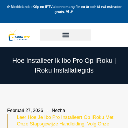
🎉 Meddelande: Köp ett IPTV-abonnemang för ett år och få två månader
gratis. 🎁 🎉
Hoe Installeer Ik Ibo Pro Op IRoku |
IRoku Installatiegids
Februari 27, 2026
Nezha
Leer Hoe Je Ibo Pro Installeert Op IRoku Met
Onze Stapsgewijze Handleiding. Volg Onze