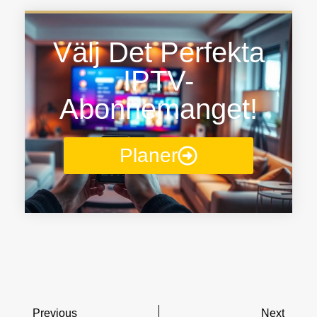
Välj Det Perfekta
IPTV-
Abonnemanget!
Planer
Previous
Next