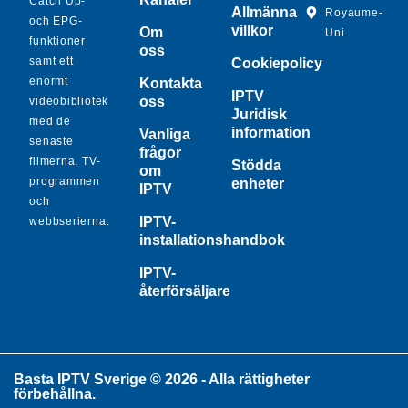
Catch Up-
Allmänna
Royaume-
och EPG-
villkor
Om
Uni
funktioner
oss
samt ett
Cookiepolicy
enormt
Kontakta
IPTV
oss
videobibliotek
Juridisk
med de
information
Vanliga
senaste
frågor
filmerna, TV-
Stödda
om
programmen
enheter
IPTV
och
IPTV-
webbserierna.
installationshandbok
IPTV-
återförsäljare
Basta IPTV Sverige © 2026 - Alla rättigheter
förbehållna.