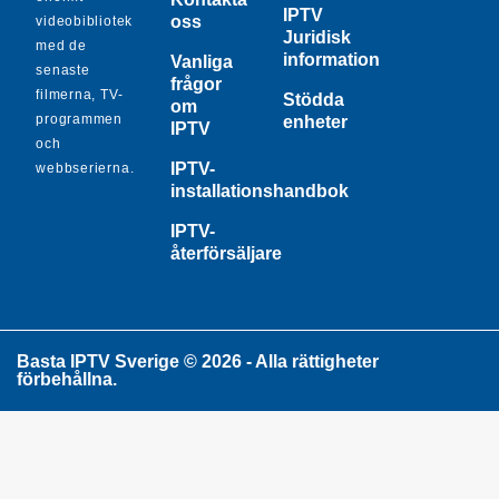
IPTV
oss
videobibliotek
Juridisk
med de
information
Vanliga
senaste
frågor
filmerna, TV-
Stödda
om
programmen
enheter
IPTV
och
IPTV-
webbserierna.
installationshandbok
IPTV-
återförsäljare
Basta IPTV Sverige © 2026 - Alla rättigheter
förbehållna.