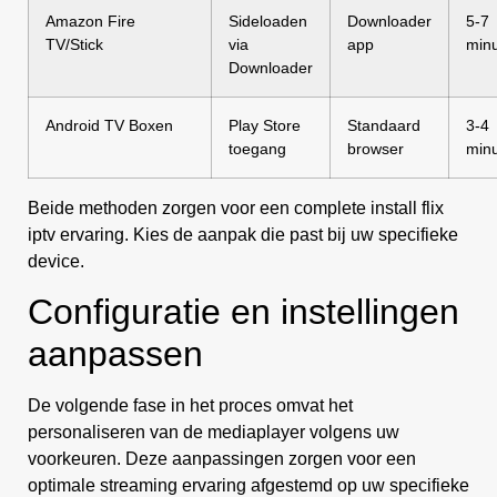
Amazon Fire
Sideloaden
Downloader
5-7
TV/Stick
via
app
min
Downloader
Android TV Boxen
Play Store
Standaard
3-4
toegang
browser
min
Beide methoden zorgen voor een complete install flix
iptv ervaring. Kies de aanpak die past bij uw specifieke
device.
Configuratie en instellingen
aanpassen
De volgende fase in het proces omvat het
personaliseren van de mediaplayer volgens uw
voorkeuren. Deze aanpassingen zorgen voor een
optimale streaming ervaring afgestemd op uw specifieke