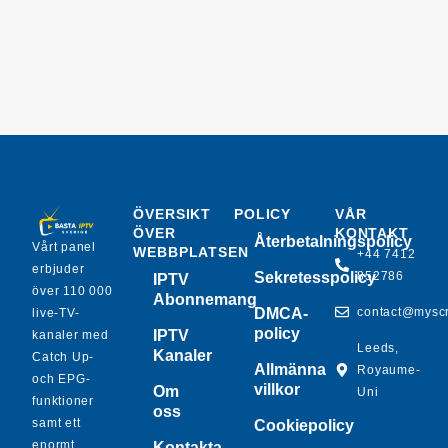
ÖVERSIKT
POLICY
VÅR
ÖVER
KONTAKT
Återbetalningspolicy
Vårt panel
WEBBPLATSEN
+44 7412
erbjuder
Sekretesspolicy
852786
IPTV
över 110 000
Abonnemang
DMCA-
contact@mysc
live-TV-
policy
IPTV
kanaler med
Leeds,
Kanaler
Catch Up-
Allmänna
Royaume-
och EPG-
villkor
Om
Uni
funktioner
oss
samt ett
Cookiepolicy
enormt
Kontakta