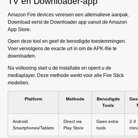
TV en Downloader-app
Amazon Fire devices vereisen een alternatieve aanpak.
Download eerst de Downloader app vanuit de Amazon
App Store.
Open deze tool en geef de benodigde toestemmingen.
Voer vervolgens de exacte url in om de APK-file te
downloaden.
Na voltooiing start u de installatie en opent u de
mediaplayer. Deze methode werkt voor alle Fire Stick
modellen.
Platform
Methode
Benodigde
Ges
Tools
Android
Direct via
Geen extra
2-3
Smartphones/Tablets
Play Store
tools
min