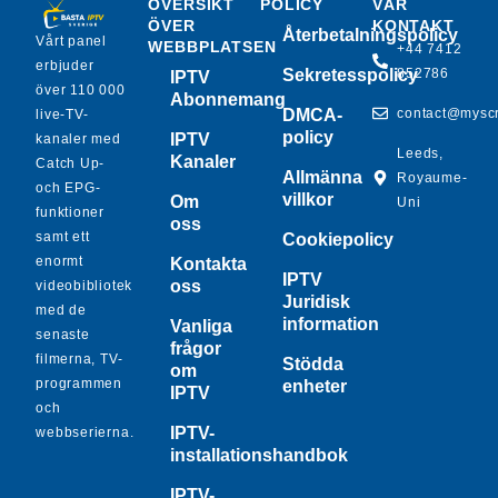
ÖVERSIKT
POLICY
VÅR
ÖVER
KONTAKT
Återbetalningspolicy
Vårt panel
WEBBPLATSEN
+44 7412
erbjuder
Sekretesspolicy
852786
IPTV
över 110 000
Abonnemang
DMCA-
contact@mysc
live-TV-
policy
IPTV
kanaler med
Leeds,
Kanaler
Catch Up-
Allmänna
Royaume-
och EPG-
villkor
Om
Uni
funktioner
oss
samt ett
Cookiepolicy
enormt
Kontakta
IPTV
oss
videobibliotek
Juridisk
med de
information
Vanliga
senaste
frågor
filmerna, TV-
Stödda
om
programmen
enheter
IPTV
och
IPTV-
webbserierna.
installationshandbok
IPTV-