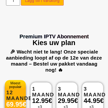
Lägg till i varukorg
Premium IPTV Abonnement
Kies uw plan
🎉 Wacht niet te lang! Onze speciale
aanbieding loopt af op de 12e van deze
maand – Bestel uw pakket vandaag
nog! 🔥
Meest
Basic
Basic
PREMIUM
populair
1
3
3
12
MAAND
MAAND
MAAND
MAANDEN
12.95€
29.95€
44.95€
69.95€
+3
+3
+3