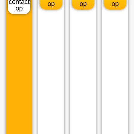
contact
op
op
op
op