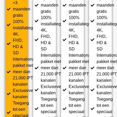
+3
maanden
maanden
maanden
maanden
gratis
gratis
gratis
gratis
100%
100%
100%
100%
installatiegarantie
installatiegarantie
installatie
installatiegarantie
4K,
4K,
4K,
4K,
FHD,
FHD,
FHD,
FHD,
HD &
HD &
HD &
HD &
SD
SD
SD
SD
Internationaal
Internationaal
Internation
Internationaal
pakket met
pakket met
pakket met
pakket met
meer dan
meer dan
meer dan
meer dan
21.000 IPTV-
21.000 IPTV-
21.000 IPT
21.000 IPTV-
kanalen
kanalen
kanalen
kanalen
Exclusieve
Exclusieve
Exclusieve
Exclusieve
kanalen
kanalen
kanalen
kanalen
Toegang
Toegang
Toegang
Toegang
tot een
tot een
tot een
tot een
speciaal
speciaal
speciaal
speciaal